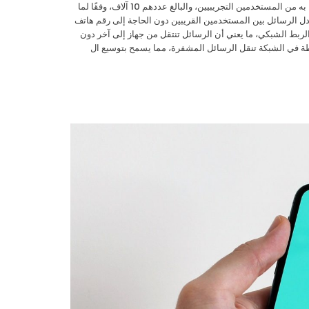
السابق متاحًا فقط من خلال منصة TestFlight، وسرعان ما بلغ الحد الأقصى المسموح به من المستخدمين التجريبيين، والبالغ عددهم 10 آلاف، وفقًا لما
منصة Engadget. مراسلة دون إنترنت أو أرقام هواتف يتيح تطبيق Bitchat تبادل الرسائل بين المستخدمين القريبين دون الحاجة إلى رقم هاتف
 يعمل التطبيق باستخدام شبكة بلوتوث منخفضة الطاقة (BLE) بنظام الربط الشبكي، ما يعني أن الرسائل تنتقل من جهاز إلى آخر دون