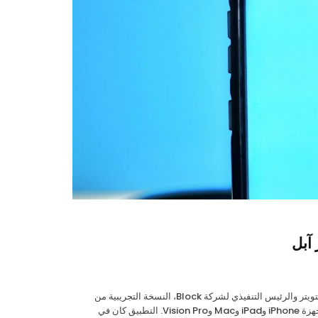
آبل
إطلاق نسخة تجريبية لتطبيق Bitchat أطلق جاك دورسي، الشريك المؤسس السابق لتويتر والرئيس التنفيذي لشركة Block، النسخة التجريبية من
تطبيق المراسلة الجديد Bitchat عبر البلوتوث على متجر App Store، ليصبح متاحًا لأجهزة iPhone وiPad وMac وVision Pro. التطبيق كان في