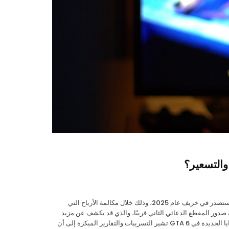
أعلنت شركة Rockstar Games رسميًا أن لعبة Grand Theft Auto VI (GTA 6) ستصدر في خريف عام 2025، وذلك خلال مكالمة الأرباح التي
زاد من الترقب حول إمكانية صدور المقطع الدعائي الثاني قريبًا، والذي قد يكشف عن مزيد
من التفاصيل حول ميزات اللعبة وقصتها وشخصياتها. توقعات بشأن أسلوب اللعب والمزايا الجديدة في GTA 6 تشير التسريبات والتقارير المبكرة إلى أن