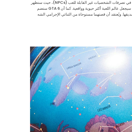
GTA 6 ستقدم تطورًا كبيرًا في واقعية العالم المفتوح. ستشهد اللعبة تحسينات ملحوظة في تصرفات الشخصيات غير القابلة للعب (NPCs)، حيث ستظهر
وهي تتفاعل مع البيئة بشكل أكثر طبيعية، مثل التسوق، وممارسة الرياضة، والعمل، مما سيجعل عالم اللعبة أكثر حيوية وواقعية. كما أن GTA 6 ستضم
قها. ويُعتقد أن قصتهما مستوحاة من الثنائي الإجرامي الشه