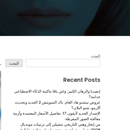
البحث
البحث
Recent Posts
إنفيديا والرهان الكبير: واش باقا ماكينة الذكاء الاصطناعي
خدامة؟
عروض نينتندو هاد العام: باك السويتش 2 الجديد وتحديث
ألارمو، شنو البلان؟
الإصدار الجديد لآيفون 17: تفاصيل الأسعار المعتمدة وأزمة
معالجة الصور المفرطة
من إنجاز وهبي التاريخي بتشيلي إلى ترتيبات مونديال
2026: حماس جماهيري وتحضيرات استثنائية بفانكوفر