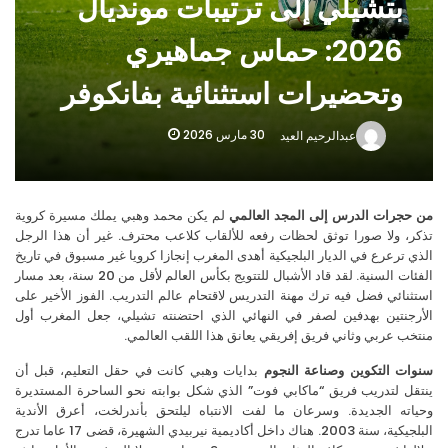
بتشيلي إلى ترتيبات مونديال
الإصدار الجديد لآيفون 17: تفاصيل الأسعار المعتمدة وأزمة معالجة الصور المفرطة
2026: حماس جماهيري
وتحضيرات استثنائية بفانكوفر
30 مارس 2026
عبدالرحيم العيد
حجرات الدرس إلى المجد العالمي
لم يكن محمد وهبي يملك مسيرة كروية
ر، ولا صورا توثق لحظات رفعه للألقاب كلاعب محترف. غير أن هذا الرجل
ي ترعرع في الديار البلجيكية أهدى المغرب إنجازا كرويا غير مسبوق في تاريخ
الفئات السنية. لقد قاد الأشبال للتتويج بكأس العالم لأقل من 20 سنة، بعد مسار
ثنائي فضل فيه ترك مهنة التدريس لاقتحام عالم التدريب. الفوز الأخير على
رجنتين بهدفين لصفر في النهائي الذي احتضنته تشيلي، جعل المغرب أول
خب عربي وثاني فريق إفريقي يعانق هذا اللقب العالمي.
ات التكوين وصناعة النجوم
بدايات وهبي كانت في حقل التعليم، قبل أن
قل لتدريب فريق “ماكابي فوت” الذي شكل بوابته نحو الساحرة المستديرة
اته الجديدة. وسرعان ما لفت الانتباه ليلتحق بأندرلخت، أعرق الأندية
البلجيكية، سنة 2003. هناك داخل أكاديمية نيربيدي الشهيرة، قضى 17 عاما تدرج