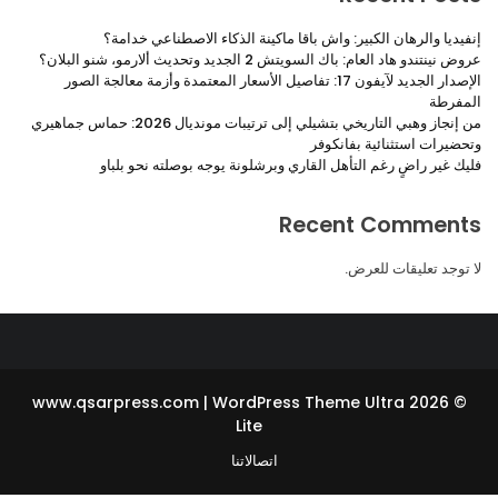
يديا والرهان الكبير: واش باقا ماكينة الذكاء الاصطناعي خدامة؟
نينتندو هاد العام: باك السويتش 2 الجديد وتحديث ألارمو، شنو البلان؟
الإصدار الجديد لآيفون 17: تفاصيل الأسعار المعتمدة وأزمة معالجة الصور
مفرطة
من إنجاز وهبي التاريخي بتشيلي إلى ترتيبات مونديال 2026: حماس جماهيري
ضيرات استثنائية بفانكوفر
ك غير راضٍ رغم التأهل القاري وبرشلونة يوجه بوصلته نحو بلباو
Recent Commen
توجد تعليقات للعرض.
Ultra
© 2026 www.qsarpress.com | WordPress Theme
Lite
اتصالاتنا