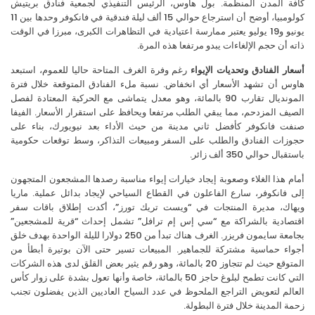
ة المدن المنظمة. بول هاوس، الرئيس التنفيذي لجمعية فنادق بريتيش
كولومبيا، أوضح أن استرجاع حوالي 15 ألف ليلة فندقية في فانكوفر وحدها بين 11
يونيو و19 يوليو يعتبر ممارسة اعتيادية في التظاهرات الكبرى، مبرزا في الوقت
ه أن حجم الإلغاءات يبدو مرتفعا هذه المرة.
ار الفنادق وتحديات الإيواء
رغم وفرة الغرف المتاحة حاليا للعموم، استبعد
س أن تشهد الأسعار أي انخفاض. نسبة ملء الفنادق المتوقعة خلال فترة
المونديال تقارب 90 بالمائة، وهو معدل يتماشى مع الحركية المعتادة لفصل
يف المزدحم، مما يبقي الطلب مرتفعا ويحافظ على استقرار الأسعار. الفيفا
ت فانكوفر كأفضل ثاني مدينة من حيث الأداء بعد نيويورك، بناء على
زات الفنادق والطلب على السفر ومبيعات التذاكر، وسط توقعات حكومية
بال حوالي 350 ألف زائر.
م هذا الغلاء وصعوبة إيجاد خيارات إيواء مناسبة رصدها المشجعون المتجهون
 فانكوفر، سارع الفاعلون في القطاع السياحي لإيجاد بدائل عملية. ماريا
هاك، مديرة المنتجات في “ويست تريك تورز”، أكدت إطلاق باقات سفر
تصادية بالشراكة مع “سي إس إم ترافل” تشمل إحداث “قرية للمشجعين”
بجامعة سايمون فريزر. الغرف هناك تبدأ من 250 دولارا لليلة الواحدة بهدف خلق
اء حماسية مشتركة للجماهير. المبيعات تسير حتى الآن بوتيرة أبطأ من
المتوقع حيث لم تتجاوز 20 بالمائة، وهو رقم يثير بعض القلق لدى هذه الشركات
التي كانت تطمح لبلوغ حاجز 50 بالمائة، خاصة وأنها تعول بشدة على زوار كأس
الم لتعويض التراجع الملحوظ في عدد السياح العاديين الذين يفضلون تجنب
ة المدينة خلال فترة البطولة.