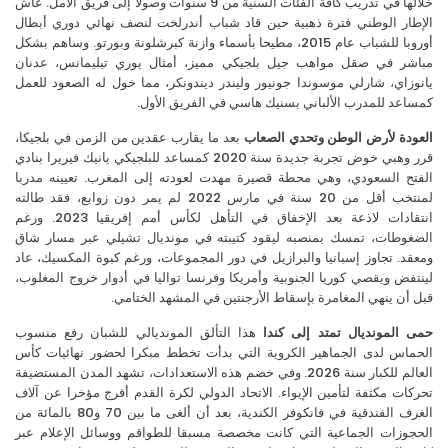
خلالها في تدريب كافة الفئات السنية من 9 سنوات وصولا إلى فريق الأمل. عاش
طار الوطني فترة ذهبية حين قاد شباب أندرلخت لنصف نهائي دوري أبطال
أوروبا للشباب عام 2015، مطيحا بأسماء وازنة كبرشلونة وبورتو. وساهم بشكل
اشر في صقل مواهب جيل بلجيكي مميز، أمثال يوري تيليمانس، عدنان
وزاي، شارلي موسوندا جونيور وليندر ديندونكر، مما خول له الصعود للعمل
اعد للمدرب الألباني بسنيك هاسي في الفريق الأول.
ودة لأرض الوطن وتحدي الصعاب
بعد ما يقارب عقدين من الزمن في بلجيكا،
قرر وهبي خوض تجربة جديدة سنة 2020 كمساعد للبلجيكي يانيك فيريرا بنادي
تح السعودي، وهي محطة قصيرة مهدت لعودته إلى المغرب. تعيينه مدربا
لمنتخب أقل من 20 سنة في مارس 2022 لم يمر دون زوابع، فقد طالته
انتقادات لاذعة بعد الإخفاق في التأهل لكأس أمم إفريقيا 2023. ورغم
ضغوطات، تمسك بمنصبه ليقود كتيبته في مونديال تشيلي عبر مسار شاق
قد. تجاوز إسبانيا والبرازيل في دور المجموعات، ورغم كبوة المكسيك، عاد
تفض ويقصي كوريا الجنوبية وأمريكا وفرنسا تواليا في أدوار خروج المغلوب،
 أن ينهي المغامرة بإسقاط الأرجنتين في المشهد الختامي.
 المونديال تمتد إلى كندا
هذا التألق المونديالي للشبان رفع منسوب
ماس لدى الجماهير الكروية التي بدأت تخطط مبكرا لحضور نهائيات كأس
العالم للكبار سنة 2026. وفي خضم هذه الاستعدادات، تشهد المدن المستضيفة
كات مكثفة لتأمين الإيواء. الاتحاد الدولي لكرة القدم أفرج مؤخرا عن آلاف
الغرف الفندقية في فانكوفر الكندية، بعد أن ألغى ما بين 70 و80 بالمائة من
جوزات الجماعية التي كانت مخصصة مسبقا للطواقم ووسائل الإعلام عبر