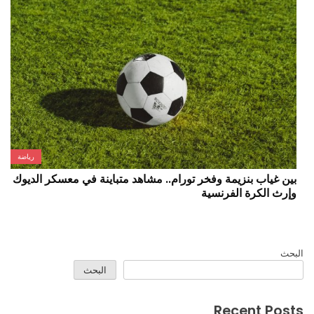
رياضة
ين غياب بنزيمة وفخر تورام.. مشاهد متباينة في معسكر الديوك
أعلى
إرث الكرة الفرنسية
الفا
بحث
البحث
Recent Pos