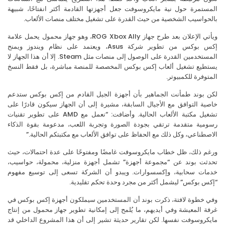
ستمرة حول نية مايكروسوفت جعل أجهزتها القادمة أكثر انفتاحًا، شبيهة
حواسيب الشخصية من حيث القدرة على تشغيل مختلف منصات الألعاب.
ويأتي الإعلان بعد طرح جهاز ROG Xbox Ally، وهو جهاز محمول يحمل علامة
إكس بوكس من تطوير شركة Asus، ويعتمد على نظام ويندوز ويمنح
المستخدمين القدرة على الوصول إلى منصات مثل Steam. إلا أن هذا الجهاز لا
تطيع تشغيل ألعاب إكس بوكس المخصصة للمنصة مباشرة، بل فقط النسخ
توفرة للكمبيوتر.
ن بوند طمأنت الجماهير بأن أجهزة الجيل القادم من إكس بوكس ستدعم
ية التوافق مع الأجيال السابقة، مشيرة إلى أن الجهاز سيكون قادرًا على
تشغيل مكتبة الألعاب الحالية. وأضافت: “نعمل مع AMD على تطوير تقنيات
مية متقدمة ترتقي بجودة الصورة وتجربة اللعب، مدعومة بقوة الذكاء
صطناعي، وكل ذلك مع الحفاظ على توافق الألعاب مع مكتبتكم الحالية.”
م ذلك، ظل خطاب مايكروسوفت غامضًا ومفتوحًا على عدة احتمالات، حيث
دثت بوند عن “مجموعة أجهزة” تشمل أجهزة منزلية، محمولة، حواسيب،
مات سحابية، وإكسسوارات. ويبدو أن الشركة تسعى إلى توسيع مفهوم
س بوكس” ليشمل أكثر من مجرد وحدة تحكم تقليدية.
 خطوة لافتة، ذكرت بوند أن المستخدمين سيملكون أجهزة إكس بوكس في
ة المعيشة وفي أيديهم، ما يُلمح إلى إمكانية تطوير جهاز محمول من إنتاج
كروسوفت نفسها. لكن تقارير حديثة تشير إلى أن هذا المشروع الداخلي قد