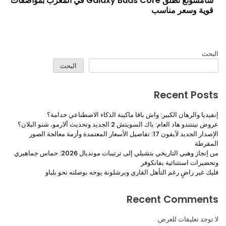
سامسونغ تطلق Galaxy Buds Core في المغرب بمواصفات
آبل 
وية وسعر مناسب
الات
بحث
البحث
Recent Pos
يديا والرهان الكبير: واش باقا ماكينة الذكاء الاصطناعي خدامة؟
نينتندو هاد العام: باك السويتش 2 الجديد وتحديث ألارمو، شنو البلان؟
الإصدار الجديد لآيفون 17: تفاصيل الأسعار المعتمدة وأزمة معالجة الصور
مفرطة
من إنجاز وهبي التاريخي بتشيلي إلى ترتيبات مونديال 2026: حماس جماهيري
ضيرات استثنائية بفانكوفر
ك غير راضٍ رغم التأهل القاري وبرشلونة يوجه بوصلته نحو بلباو
Recent Commen
توجد تعليقات للعرض.