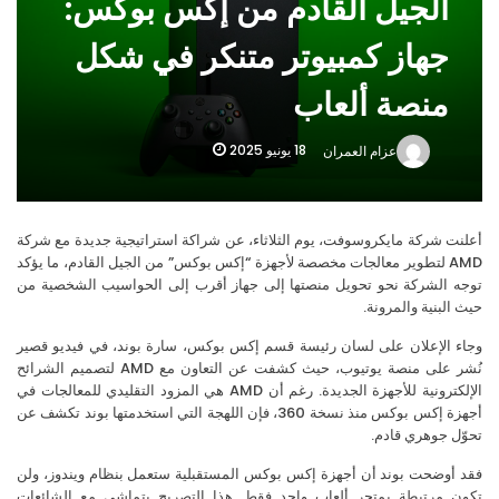
الجيل القادم من إكس بوكس:
الإصدار الجديد لآيفون 17: تفاصيل الأسعار المعتمدة وأزمة معالجة الصور المفرطة
جهاز كمبيوتر متنكر في شكل
منصة ألعاب
18 يونيو 2025
عزام العمران
نت شركة مايكروسوفت، يوم الثلاثاء، عن شراكة استراتيجية جديدة مع شركة
AMD لتطوير معالجات مخصصة لأجهزة “إكس بوكس” من الجيل القادم، ما يؤكد
ه الشركة نحو تحويل منصتها إلى جهاز أقرب إلى الحواسيب الشخصية من
 البنية والمرونة.
ء الإعلان على لسان رئيسة قسم إكس بوكس، سارة بوند، في فيديو قصير
نُشر على منصة يوتيوب، حيث كشفت عن التعاون مع AMD لتصميم الشرائح
الإلكترونية للأجهزة الجديدة. رغم أن AMD هي المزود التقليدي للمعالجات في
أجهزة إكس بوكس منذ نسخة 360، فإن اللهجة التي استخدمتها بوند تكشف عن
ّل جوهري قادم.
 أوضحت بوند أن أجهزة إكس بوكس المستقبلية ستعمل بنظام ويندوز، ولن
ون مرتبطة بمتجر ألعاب واحد فقط. هذا التصريح يتماشى مع الشائعات