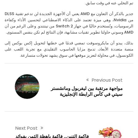
التخلي عنه في وقت سابق.
جدير بالذكر أن التعاون مع AMD يعني أن الأجهزة الجديدة لن تدعم تقنية DLSS
من Nvidia، وهي ميزة تعتمد على الذكاء الاصطناعي لتحسين الأداء وكفاءة
الرسوميات، وتُستخدم حاليًا في جهاز Switch 2 من نينتندو. وعلى الرغم من أن
شابهة، فإن النتائج لم تكن بنفس المستوى.
لك، يبدو أن مايكروسوفت تمضي قدمًا في خطتها لتحويل إكس بوكس إلى
ة متعددة الأبعاد، تدمج مزايا الحاسوب التقليدي مع تجربة اللعب على
ونسول، في محاولة لتعزيز موقعها في سوق يشهد تحولات متسارعة.
Previous Post
مواجهة مرتقبة بين ليفربول ومانشستر
سيتي في كأس الرابطة الإنجليزية
Next Post
فاكهة التنين.. فاكهة باهظة الثمن بفوائد