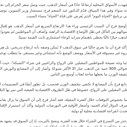
د سواء. وفي هذا السياق، قدّم الدكتور عبد المنعم فرج، مستشار وزير التموين، توضي
ي برنامج “الحياة اليوم” الذي يُعرض على قناة “الحياة” مساء السبت.
أوضح فرج أن السبب الرئيسي وراء هذا الارتفاع السريع في أسعار الذهب هو إقبال الم
موالهم من التآكل في ظل الأوضاع الاقتصادية الراهنة. وأضاف أن المواطنين لم يعودوا
لذهب خيارًا ثالثًا يحظى باهتمام متزايد كوعاء استثماري ثابت القيمة نسبيًا.
أكد فرج أن ما يجري حاليًا في سوق الذهب لا يُمكن وصفه بأنه ارتفاع تدريجي، بل ه
روة غير مسبوقة في الأسعار. ووصف الوضع بأنه استثنائي وغير مستقر، ما يتطلب توخي
بحوالي 300 جنيه عن الذهب عيار 21 الأكثر شيوعًا. وأشار إلى 
فيفة الوزن، ما يجعلها متاحة لفئات أوسع من الناس.
تابع فرج بأن المصانع لا تكتفي بتخفيف الوزن فحسب، بل تطور أيضًا في التصميمات ل
لى المقبلين على الزواج، خصوصًا في ظل الظروف الاقتصادية الصعبة التي تمر بها البلا
ما بخصوص التوقعات خلال الفترة المقبلة، فقد أشار فرج إلى أن السوق ما يزال يعان
رف الدولار أمام الجنيه، وأسعار الأوقية في البورصات الدولية. وأكد أن استمرار الإق
حدث انفراجة اقتصادية محلية أو دولية.
حذر من التسرع في الشراء خلال هذه الفترة، ونصح بالتريث، إذ إن السوق قد يشهد بعض
وفر فرصًا أفضل للراغبين في الاستثمار أو الشراء لأغراض شخصية.