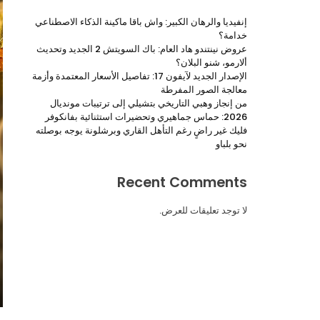
الإصدار الجديد لآيفون 17: تفاصيل الأسعار المعتمدة وأزمة معالجة الصور المفرطة
إنفيديا والرهان الكبير: واش باقا ماكينة الذكاء الاصطناعي
خدامة؟
عروض نينتندو هاد العام: باك السويتش 2 الجديد وتحديث
ألارمو، شنو البلان؟
الإصدار الجديد لآيفون 17: تفاصيل الأسعار المعتمدة وأزمة
معالجة الصور المفرطة
من إنجاز وهبي التاريخي بتشيلي إلى ترتيبات مونديال
2026: حماس جماهيري وتحضيرات استثنائية بفانكوفر
فليك غير راضٍ رغم التأهل القاري وبرشلونة يوجه بوصلته
نحو بلباو
Recent Comments
لا توجد تعليقات للعرض.