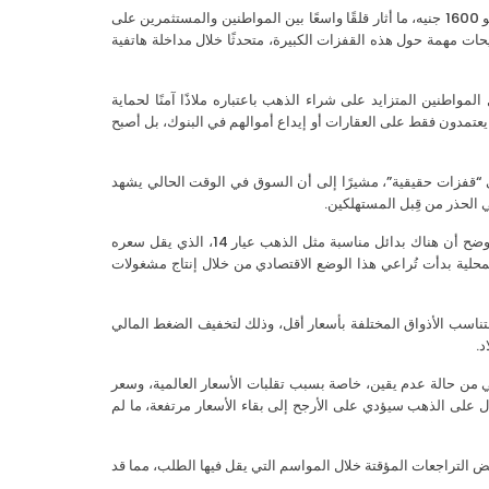
شهدت الأسواق المحلية ارتفاعًا حادًا في أسعار الذهب، حيث وصل سعر الجرام إلى نحو 1600 جنيه، ما أثار قلقًا واسعًا بين المواطنين والمستثمرين على
حات مهمة حول هذه القفزات الكبيرة، متحدثًا خلال مداخلة هاتفية
واطنين المتزايد على شراء الذهب باعتباره ملاذًا آمنًا لحماية
 يعتمدون فقط على العقارات أو إيداع أموالهم في البنوك، بل أصبح
ي “قفزات حقيقية”، مشيرًا إلى أن السوق في الوقت الحالي يشهد
 الحذر من قِبل المستهلكين.
كما وجه نصيحة للمواطنين المقبلين على الزواج والراغبين في شراء “الشبكة”، حيث أوضح أن هناك بدائل مناسبة مثل الذهب عيار 14، الذي يقل سعره
أن المصانع والورش المحلية بدأت تُراعي هذا الوضع الاقتصادي من خلال إنتاج مشغولات
تناسب الأذواق المختلفة بأسعار أقل، وذلك لتخفيف الضغط المالي
د.
ي من حالة عدم يقين، خاصة بسبب تقلبات الأسعار العالمية، وسعر
بال على الذهب سيؤدي على الأرجح إلى بقاء الأسعار مرتفعة، ما لم
 التراجعات المؤقتة خلال المواسم التي يقل فيها الطلب، مما قد