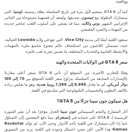
قعية.
لأول مرة في تاريخ السلسلة بطلة رئيسية،
لوسيا
، التي
شارك البطولة مع
جيسون
، صديقها. ويُعتقد أن قصتهما مستوحاة من الثنائي
جرامي الشهير
بوني وكلايد
، مما قد يضفي على أسلوب اللعب عناصر جديدة
المهمات والسرد القصصي.
ود اللعبة أيضًا إلى مدينة
Vice City
، التي تقع في ولاية
Leonida
الخيالية،
ث سيتمكن اللاعبون من استكشاف عالم مفتوح شاسع مليء بالمهمات
أنشطة الجانبية والتحديات المختلفة، ما يضمن تجربة لعب غامرة.
لايات المتحدة والهند
وفقًا للتقارير الأخيرة، من المتوقع أن تأتي GTA 6 بسعر أعلى مقارنةً
إصدارات السابقة من السلسلة. يتراوح سعر اللعبة المتوقع بين
70 إلى 100
ار أمريكي
، أي ما يعادل
5,999 إلى 7,299 روبية هندية
، وهو ما يعكس زيادة
ليف التطوير والتحسينات التكنولوجية التي ستُدمج في اللعبة.
سيكون جون سينا جزءًا من GTA 6؟
ر المصارع والنجم السينمائي
جون سينا
الجدل مؤخرًا بعد أن نشر الصورة
 لـ GTA 6 على حسابه في
إنستغرام
، مما دفع المعجبين إلى التساؤل
 إذا كان سيشارك في اللعبة بأحد الأدوار. وحتى الآن، لم تؤكد
Rockstar
Gam
هذا الأمر، لكن مجرد احتمال وجوده في اللعبة يزيد من التشويق