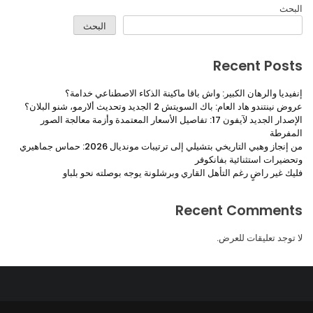
بحث
البحث
Recent Pos
يديا والرهان الكبير: واش باقا ماكينة الذكاء الاصطناعي خدامة؟
نينتندو هاد العام: باك السويتش 2 الجديد وتحديث ألارمو، شنو البلان؟
الإصدار الجديد لآيفون 17: تفاصيل الأسعار المعتمدة وأزمة معالجة الصور
مفرطة
من إنجاز وهبي التاريخي بتشيلي إلى ترتيبات مونديال 2026: حماس جماهيري
ضيرات استثنائية بفانكوفر
ك غير راضٍ رغم التأهل القاري وبرشلونة يوجه بوصلته نحو بلباو
Recent Commen
توجد تعليقات للعرض.