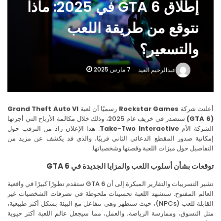
إطلاق GTA 6 في 2025: ماذا
الإصدار الجديد لآيفون 17: تفاصيل الأسعار المعتمدة وأزمة معالجة الصور المفرطة
نتوقع من طريقة اللعب
والتسعير؟
7 مارس 2025
عبدالرحيم العيد
لنت شركة
Rockstar Games
رسميًا أن لعبة
Grand Theft Auto VI
(GTA 
ستصدر في خريف عام 2025، وذلك خلال مكالمة الأرباح التي أجرتها
ركة الأم
Take-Two Interactive
. هذا الإعلان زاد من الترقب حول
انية صدور المقطع الدعائي الثاني قريبًا، والذي قد يكشف عن مزيد من
فاصيل حول ميزات اللعبة وقصتها وشخصياتها.
عات بشأن أسلوب اللعب والمزايا الجديدة في GTA 6
تشير التسريبات والتقارير المبكرة إلى أن GTA 6 ستقدم تطورًا كبيرًا في واقعية
الم المفتوح. ستشهد اللعبة تحسينات ملحوظة في تصرفات الشخصيات غير
القابلة للعب (NPCs)، حيث ستظهر وهي تتفاعل مع البيئة بشكل أكثر طبيعية،
 التسوق، وممارسة الرياضة، والعمل، مما سيجعل عالم اللعبة أكثر حيوية