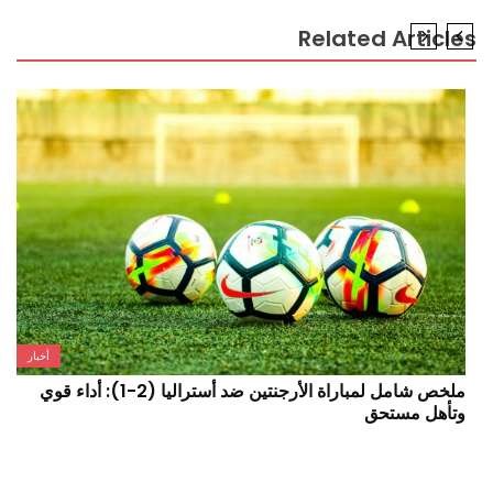
Related Articl
أخبار
ملخص شامل لمباراة الأرجنتين ضد أستراليا (2-1): أداء قوي
أرسن
تأهل مستحق
الإن